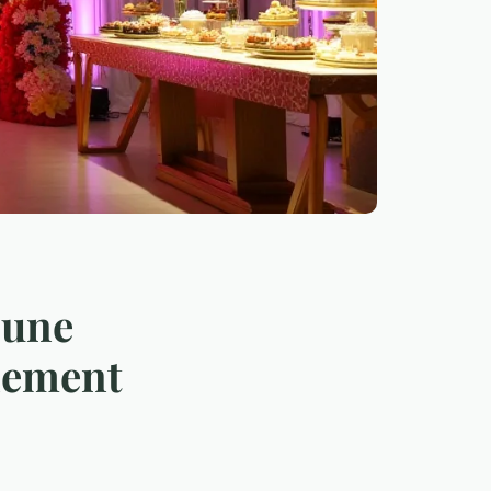
 une
énement