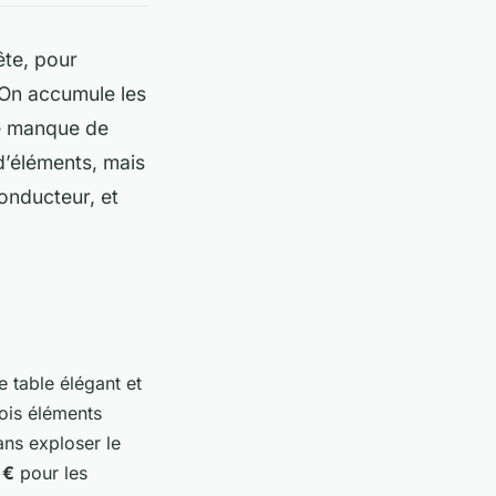
ête, pour
? On accumule les
nce manque de
 d’éléments, mais
conducteur, et
 table élégant et
rois éléments
ans exploser le
 €
pour les