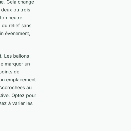
que. Cela change
e deux ou trois
ton neutre.
 du relief sans
ain événement,
t. Les ballons
 de marquer un
points de
t, un emplacement
. Accrochées au
stive. Optez pour
ez à varier les