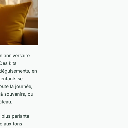
n anniversaire
Des kits
x déguisements, en
 enfants se
ute la journée,
 à souvenirs, ou
âteau.
 plus parlante
le aux tons