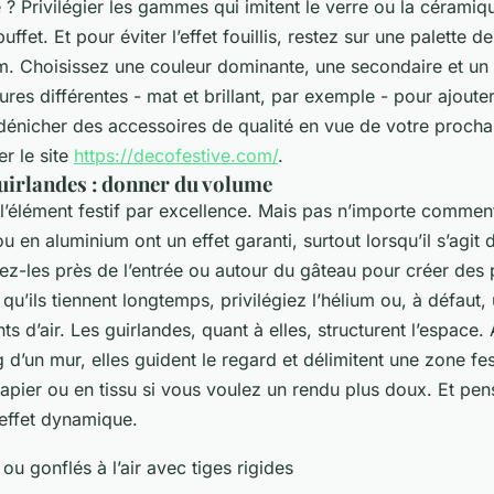
e ? Privilégier les gammes qui imitent le verre ou la cérami
uffet. Et pour éviter l’effet fouillis, restez sur une palette d
. Choisissez une couleur dominante, une secondaire et un 
res différentes - mat et brillant, par exemple - pour ajouter
dénicher des accessoires de qualité en vue de votre proch
r le site
https://decofestive.com/
.
guirlandes : donner du volume
t l’élément festif par excellence. Mais pas n’importe commen
 en aluminium ont un effet garanti, surtout lorsqu’il s’agit
cez-les près de l’entrée ou autour du gâteau pour créer des 
 qu’ils tiennent longtemps, privilégiez l’hélium ou, à défau
nts d’air. Les guirlandes, quant à elles, structurent l’espace
 d’un mur, elles guident le regard et délimitent une zone fe
pier ou en tissu si vous voulez un rendu plus doux. Et pens
effet dynamique.
ou gonflés à l’air avec tiges rigides