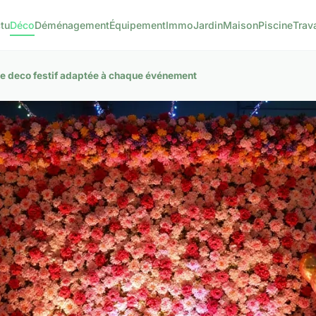
tu
Déco
Déménagement
Équipement
Immo
Jardin
Maison
Piscine
Trav
e deco festif adaptée à chaque événement