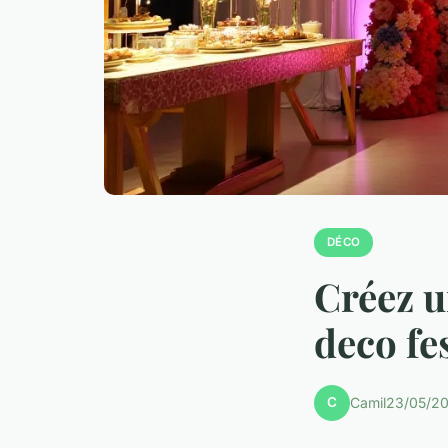
DÉCO
Créez u
deco fe
C
Camil
23/05/20