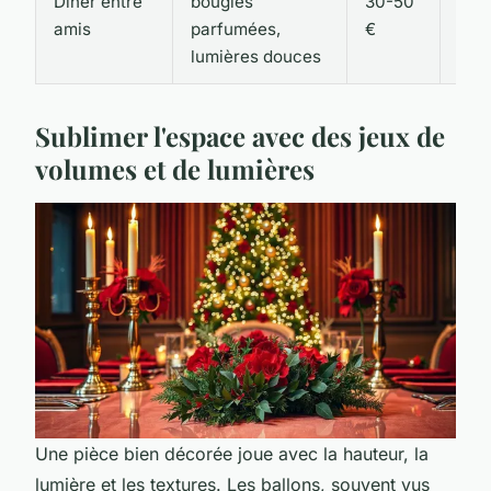
Dîner entre
bougies
30-50
10 j
amis
parfumées,
€
lumières douces
Sublimer l'espace avec des jeux de
volumes et de lumières
Une pièce bien décorée joue avec la hauteur, la
lumière et les textures. Les ballons, souvent vus