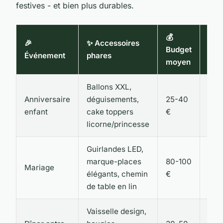
festives - et bien plus durables.
💰
📅
🎉
✨ Accessoires
Budget
Pré
Événement
phares
moyen
cons
Ballons XXL,
Anniversaire
déguisements,
25-40
1-2
enfant
cake toppers
€
sem
licorne/princesse
Guirlandes LED,
marque-places
80-100
Mariage
2-3
élégants, chemin
€
de table en lin
Vaisselle design,